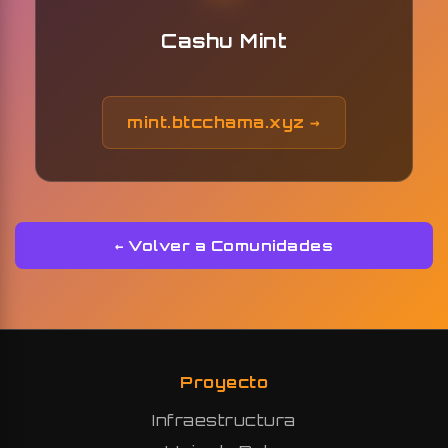
Cashu Mint
mint.btcchama.xyz →
← Volver a Comunidades
Proyecto
Infraestructura