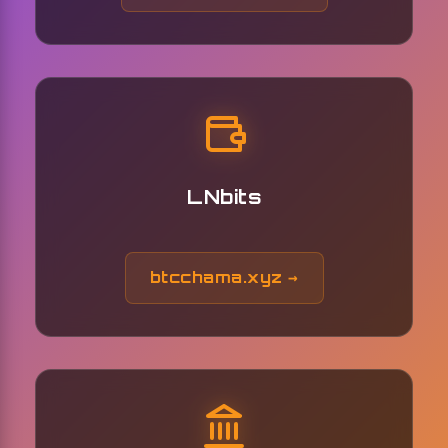
LNbits
btcchama.xyz →